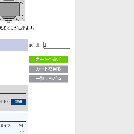
数 量
6,400
ータイプ
×4
×16