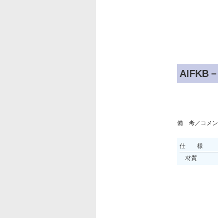
AIFKB－
備 考／コメ
仕 様
材質