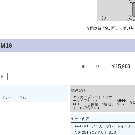
M16
￥15,900
価 格
ント
関連製品
アンカープレートインナ
プレート：アルミ
ータイプセット
AIFFB-
￥1
M16 自由輪 4輪セッ
M16
ト (L/R各2set)
セット内容
AP4I-M16 アンカープレートインナ
M6×25 P3CSボルト SUS