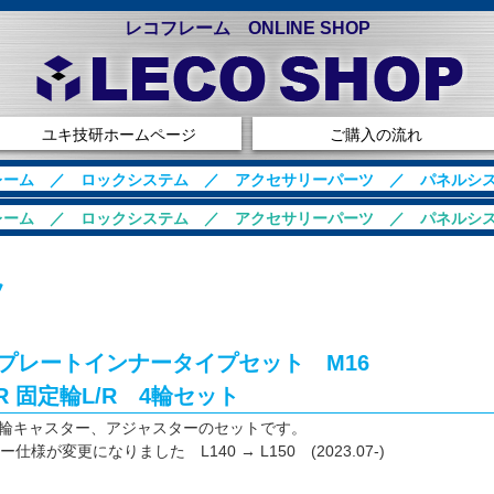
レコフレーム ONLINE SHOP
ユキ技研ホームページ
ご購入の流れ
レーム
／
ロックシステム
／
アクセサリーパーツ
／
パネルシ
レーム
／
ロックシステム
／
アクセサリーパーツ
／
パネルシ
ツ
プレートインナータイプセット M16
R 固定輪L/R 4輪セット
定輪キャスター、アジャスターのセットです。
様が変更になりました L140 → L150 (2023.07-)