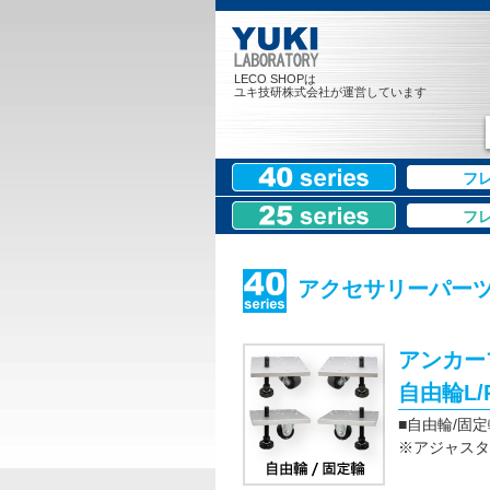
LECO SHOPは
ユキ技研株式会社が運営しています
フ
フ
アクセサリーパー
アンカー
自由輪L/
■自由輪/固
※アジャスター仕